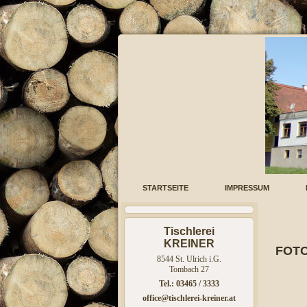
STARTSEITE
IMPRESSUM
Tischlerei
KREINER
FOTO
8544 St. Ulrich i.G.
Tombach 27
Tel.: 03465 / 3333
office@tischlerei-kreiner.at